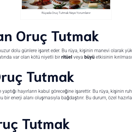
Rüyada Oruç Tutmak Neye Yorumlanır
n Oruç Tutmak
zur dolu günlere işaret eder. Bu rüya, kişinin manevi olarak yü
atında var olan kötü niyetli bir
ritüel
veya
büyü
etkisinin kırılmas
Oruç Tutmak
e yaptığı hayırların kabul göreceğine işarettir. Bu rüya, kişinin r
cu bir enerji alanı oluşmasıyla bağdaştırır. Bu durum, özel hazırl
ruç Tutmak