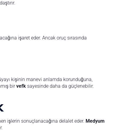
aştırır.
acağına işaret eder. Ancak oruç sırasında
rüyayı kişinin manevi anlamda korunduğuna,
nmış bir
vefk
sayesinde daha da güçlenebilir.
k
nen işlerin sonuçlanacağına delalet eder.
Medyum
r.