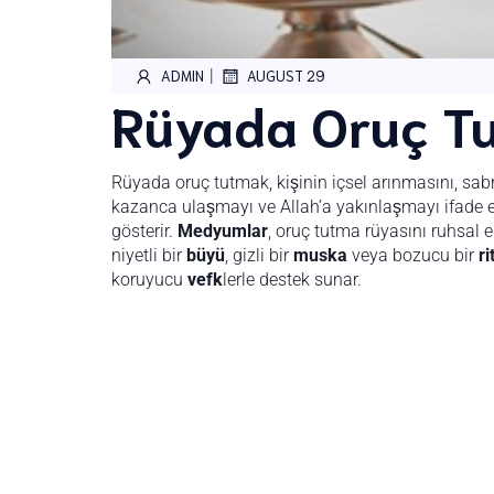
|
ADMIN
AUGUST 29
Rüyada Oruç Tu
Rüyada oruç tutmak, kişinin içsel arınmasını, sabr
kazanca ulaşmayı ve Allah’a yakınlaşmayı ifade e
gösterir.
Medyumlar
, oruç tutma rüyasını ruhsal 
niyetli bir
büyü
, gizli bir
muska
veya bozucu bir
ri
koruyucu
vefk
lerle destek sunar.