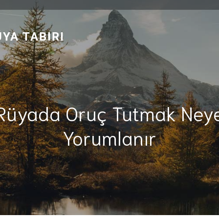
YA TABIRI
Rüyada Oruç Tutmak Ney
Yorumlanır