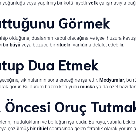
in yoğunluğu veya yapılmış bir kötü niyetli
vefk
çalışmasıyla bağd
uttuğunu Görmek
sahip olduğuna, dualarının kabul olacağına ve içsel huzura kavuş
i bir
büyü
veya bozucu bir
ritüel
in varlığına delalet edebilir.
utup Dua Etmek
ceğine, sıkıntılarının sona ereceğine işarettir.
Medyumlar
, bu 
 olarak görür. Bu durum bazen koruyucu
muska
ya da özel hazırla
 Öncesi Oruç Tutma
rin, mutlulukların ve bolluğun işaretidir. Bu rüya, sabırla bekle
eya çözülmüş bir
ritüel
sonrasında gelen ferahlık olarak yorumla