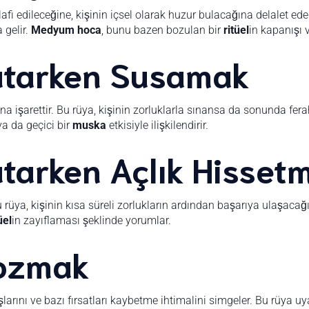
fi edileceğine, kişinin içsel olarak huzur bulacağına delalet ede
 gelir.
Medyum hoca
, bunu bazen bozulan bir
ritüel
in kapanışı 
utarken Susamak
a işarettir. Bu rüya, kişinin zorluklarla sınansa da sonunda fera
ya da geçici bir
muska
etkisiyle ilişkilendirir.
tarken Açlık Hisset
 rüya, kişinin kısa süreli zorlukların ardından başarıya ulaşacağ
üel
in zayıflaması şeklinde yorumlar.
ozmak
larını ve bazı fırsatları kaybetme ihtimalini simgeler. Bu rüya uyar