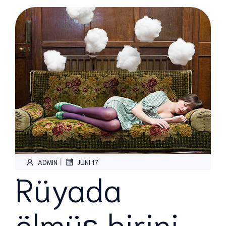
|
ADMIN
JUNI 17
Rüyada
ölmüş birini