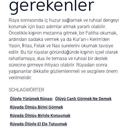
gerekenler
Rüya sonrasında iç huzur sağlamak ve ruhsal dengeyi
korumak için bazı adımlar atmak yararlı olabilir.
Öncelikle kişinin mezarına gitmek, bir Fatiha okumak,
ardından sadaka vermek ya da Kur’an-ı Kerim’den
Yasin, İhlas, Felak ve Nas surelerini okumak tavsiye
edilir. Bu tür rüyalar göründüğünde kişinin içsel olarak
rahatlamaya, dua ile temasa ve ruhsal bir destek
sürecine girmeye ihtiyacı olabilir. Rüyadan sonra
yaşananlar dikkatle gözlemlenmeli ve sezgilere önem
verilmelidir.
SCHLAGWÖRTER
Ölüyle Yürümek Rüyası
Ölüyü Canlı Görmek Ne Demek
Rüyada Ölmüş Birini Görmek
Rüyada Ölmüş Biriyle Konuşmak
Rüyada Ölüyle El Ele Tutuşmak