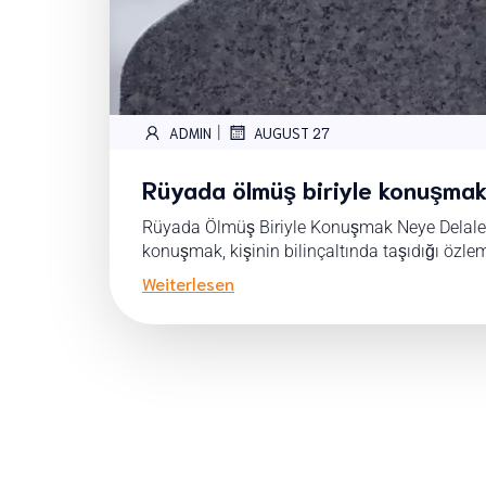
|
ADMIN
AUGUST 27
Rüyada ölmüş biriyle konuşmak 
Rüyada Ölmüş Biriyle Konuşmak Neye Delalet
konuşmak, kişinin bilinçaltında taşıdığı özleml
Weiterlesen