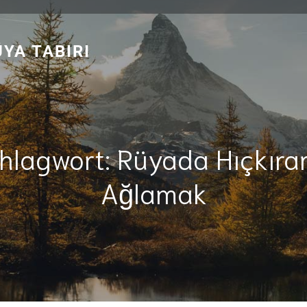
YA TABIRI
hlagwort:
Rüyada Hıçkıra
Ağlamak