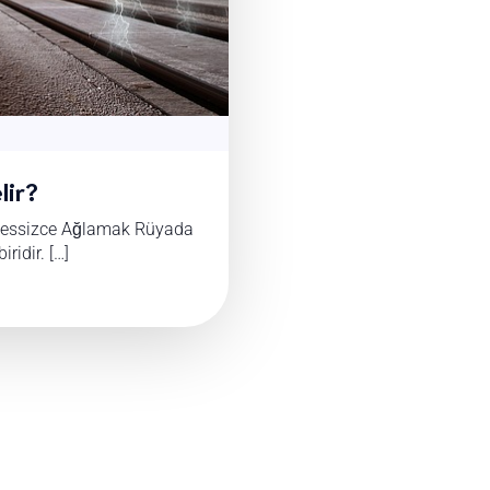
lir?
Sessizce Ağlamak Rüyada
ridir. […]